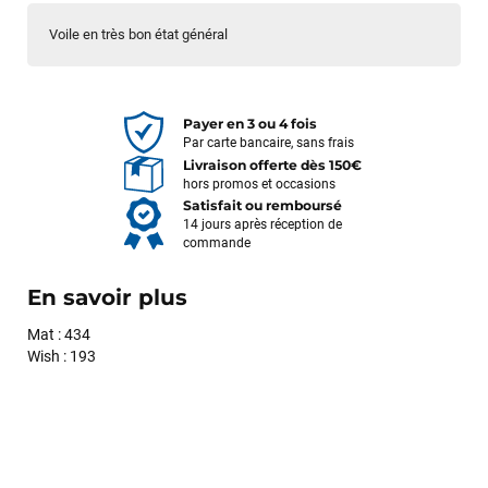
Voile en très bon état général
Payer en 3 ou 4 fois
Par carte bancaire, sans frais
Livraison offerte dès 150€
hors promos et occasions
Satisfait ou remboursé
14 jours après réception de
commande
En savoir plus
Mat : 434
Wish : 193
François
il y a un mois
J’ai commandé un pack via leur site internet. À peine la