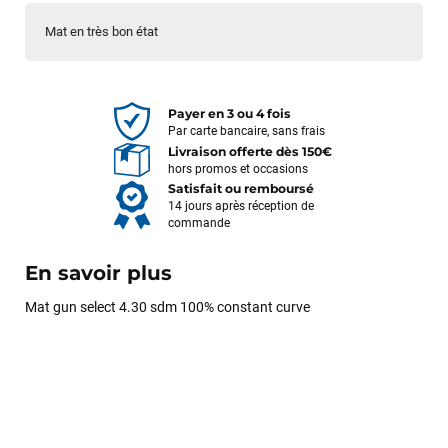
Mat en très bon état
Payer en 3 ou 4 fois
Par carte bancaire, sans frais
Livraison offerte dès 150€
hors promos et occasions
Satisfait ou remboursé
14 jours après réception de
commande
En savoir plus
Mat gun select 4.30 sdm 100% constant curve
François
il y a un mois
J’ai commandé un pack via leur site internet. À peine la
commande validée, le magasin m’a appelé pour confirmer