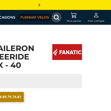
CASIONS
FUNWAY VELOS
Mon panier
Mon compte
AILERON
EERIDE
 - 40
4.89.79.74.81