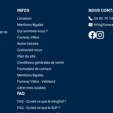
INFOS
NOUS CONT
Maronui RICHMOND
il y a 3 mois
Livraison
04.89.79.74
J'ai acheté une voile d'occasion depuis Tahiti. Super service. L'envoi a
Mentions légales
info@funwa
été rapide. La voile est arrivée en super état. Mauruuru roa.
Qui sommes-nous ?
et de
Funway Vélos
Notre histoire
VOIR TOUS LES AVIS
LAISSER UN AVIS
Contactez-nous
Plan du site
Conditions générales de vente
Formulaire de contact
Mentions légales
Funway Vélos - Veloland
Gérer mes cookies
FAQ
FAQ - Qu'est-ce que le wingfoil ?
FAQ - Qu'est-ce que le SUP ?