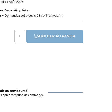
ardi 11 Août 2026
le en France métropolitaine
m
– Demandez votre devis à
info@funway.fr
!
AJOUTER AU PANIER
fait ou remboursé
rs après réception de commande