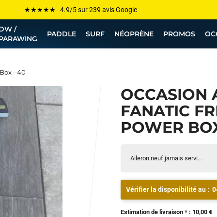
Les plus grandes marques sont chez Funway
DW /
Jusqu’à -75% de remise sur le windsurf, wingfoil, etc...
PADDLE
SURF
NÉOPRÈNE
PROMOS
OC
PARAWING
💰 Meilleur prix garanti — Moins cher ailleurs ? On s’aligne !
Besoin de conseils de pro ? Appelle nous !
Box - 40
OCCASION 
FANATIC FR
POWER BOX
Aileron neuf jamais servi...
Vérifier la disponibilité au :
0
Estimation de livraison * : 10,00 €