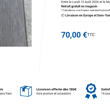
Entre le Lundi 10 Août 2026 et le M
Retrait gratuit en magasin
* Calculée sur une livraison standard à domici
📦
Livraison en Europe et Dom-To
70,00 €
ois
Livraison offerte dès 150€
Satis
sans frais
hors promos et occasions
14 jou