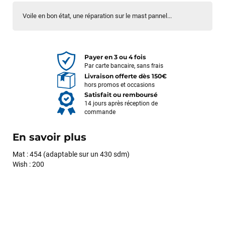
Voile en bon état, une réparation sur le mast pannel...
Payer en 3 ou 4 fois
Par carte bancaire, sans frais
Livraison offerte dès 150€
hors promos et occasions
Satisfait ou remboursé
14 jours après réception de
commande
En savoir plus
Mat : 454 (adaptable sur un 430 sdm)
Wish : 200
François
il y a un mois
J’ai commandé un pack via leur site internet. À peine la