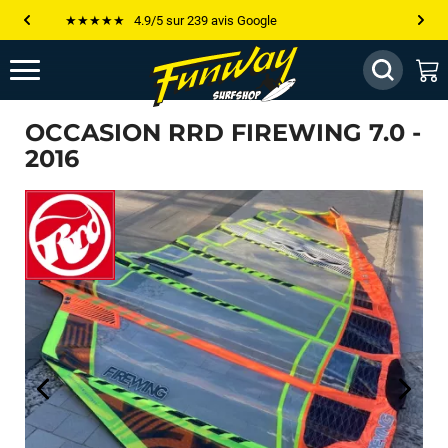
Les plus grandes marques sont chez Funway
Jusqu’à -75% de remise sur le windsurf, wingfoil, etc...
💰 Meilleur prix garanti — Moins cher ailleurs ? On s’aligne !
OCCASION RRD FIREWING 7.0 -
Besoin de conseils de pro ? Appelle nous !
2016