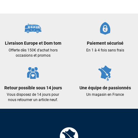
commande validée, le magasin m’a appelé pour confirmer
avec moi les caractéristiques des équipements, me conseiller
sur le matériel à choisir, et m’a même offert du matériel en
plus. Niveau réactivité, c’est au top : la commande est partie
le lendemain, et j’ai bien reçu tout le matériel dans un colis
propre et soigné. Plus qu’à tester ça sur l’eau ! Je
recommande vivement ce magasin pour son
Livraison Europe et Dom tom
Paiement sécurisé
professionnalisme et sa réactivité.
Offerte dès 150€ d'achat hors
En 1 à 4 fois sans frais
occasions et promos
Sébastien BACHELIER
il y a un mois
Cela faisait 6 mois que je galérais à remplacer ma board eux
m'ont trouvé une pépite à laquelle je n'aurais jamais pensé !
Excellent conseil excellent prix et en plus super sympas. Merci
Retour possible sous 14 jours
Une équipe de passionnés
encore pour cette severne dyno !
Vous disposez de 14 jours pour
Un magasin en France
nous retourner un article neuf.
Maronui RICHMOND
il y a 3 mois
J'ai acheté une voile d'occasion depuis Tahiti. Super service.
L'envoi a été rapide. La voile est arrivée en super état.
Mauruuru roa.