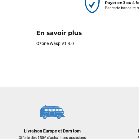
Payer en 3 ou 4 f
Par carte bancaire, 
En savoir plus
Ozone Wasp V1 4.0
Livraison Europe et Dom tom
Offerte dès 150€ d'achat hors occasions
E