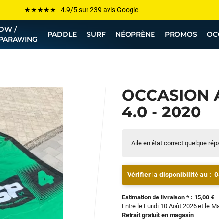
Les plus grandes marques sont chez Funway
DW /
Jusqu’à -75% de remise sur le windsurf, wingfoil, etc...
PADDLE
SURF
NÉOPRÈNE
PROMOS
OC
PARAWING
💰 Meilleur prix garanti — Moins cher ailleurs ? On s’aligne !
Besoin de conseils de pro ? Appelle nous !
OCCASION 
4.0 - 2020
Aile en état correct quelque répa
Vérifier la disponibilité au :
0
Estimation de livraison * : 15,00 €
Entre le Lundi 10 Août 2026 et le M
Retrait gratuit en magasin