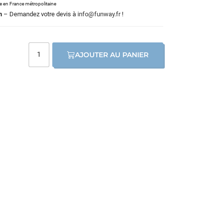
le en France métropolitaine
m
– Demandez votre devis à
info@funway.fr
!
AJOUTER AU PANIER