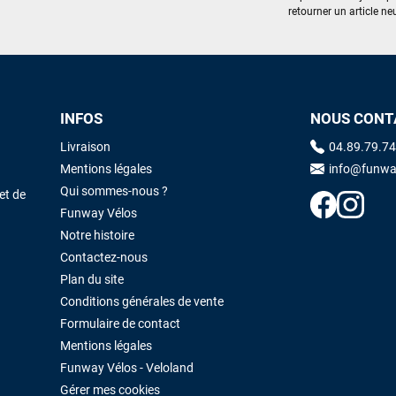
retourner un article neu
excellent prix et en plus super sympas. Merci encore pour cette severne
dyno !
Maronui RICHMOND
il y a 3 mois
J'ai acheté une voile d'occasion depuis Tahiti. Super service. L'envoi a
INFOS
NOUS CONT
été rapide. La voile est arrivée en super état. Mauruuru roa.
Livraison
04.89.79.74
Mentions légales
info@funwa
Qui sommes-nous ?
et de
VOIR TOUS LES AVIS
LAISSER UN AVIS
Funway Vélos
Notre histoire
Contactez-nous
Plan du site
Conditions générales de vente
Formulaire de contact
Mentions légales
Funway Vélos - Veloland
Gérer mes cookies