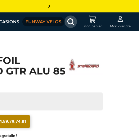
CASIONS
FUNWAY VELOS
Mon panier
Mon compte
FOIL
 GTR ALU 85
4.89.79.74.81
 gratuite !