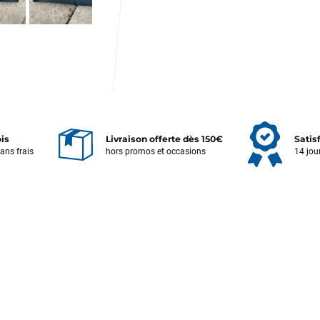
Votre satisfaction est notre priorité !
ois
Livraison offerte dès 150€
Satis
Découvrez quelques uns de vos
sans frais
hors promos et occasions
14 jou
commentaires laissés sur Google
François
il y a un mois
J’ai commandé un pack via leur site internet. À peine la commande
validée, le magasin m’a appelé pour confirmer avec moi les
caractéristiques des équipements, me conseiller sur le matériel à choisir,
et m’a même offert du matériel en plus. Niveau réactivité, c’est au top :
la commande est partie le lendemain, et j’ai bien reçu tout le matériel
dans un colis propre et soigné. Plus qu’à tester ça sur l’eau ! Je
recommande vivement ce magasin pour son professionnalisme et sa