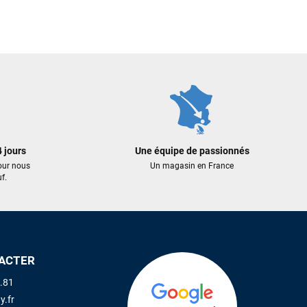
 jours
Une équipe de passionnés
our nous
Un magasin en France
f.
ACTER
.81
y.fr