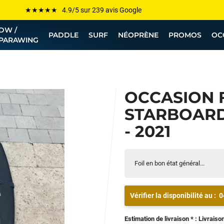
Les plus grandes marques sont chez Funway
DW /
Jusqu’à -75% de remise sur le windsurf, wingfoil, etc...
PADDLE
SURF
NÉOPRÈNE
PROMOS
OC
PARAWING
💰 Meilleur prix garanti — Moins cher ailleurs ? On s’aligne !
Besoin de conseils de pro ? Appelle nous !
OCCASION 
STARBOARD
- 2021
Foil en bon état général...
Vérifier la disponibilité au :
0
Estimation de livraison * : Livraison