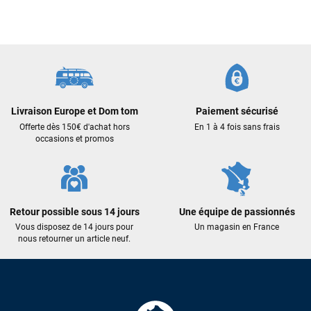
J’ai commandé un pack via leur site internet. À peine la
commande validée, le magasin m’a appelé pour confirmer
avec moi les caractéristiques des équipements, me conseiller
sur le matériel à choisir, et m’a même offert du matériel en
plus. Niveau réactivité, c’est au top : la commande est partie
le lendemain, et j’ai bien reçu tout le matériel dans un colis
propre et soigné. Plus qu’à tester ça sur l’eau ! Je
recommande vivement ce magasin pour son
professionnalisme et sa réactivité.
Livraison Europe et Dom tom
Paiement sécurisé
Offerte dès 150€ d'achat hors
En 1 à 4 fois sans frais
occasions et promos
Sébastien BACHELIER
il y a un mois
Cela faisait 6 mois que je galérais à remplacer ma board eux
m'ont trouvé une pépite à laquelle je n'aurais jamais pensé !
Excellent conseil excellent prix et en plus super sympas. Merci
Retour possible sous 14 jours
Une équipe de passionnés
encore pour cette severne dyno !
Vous disposez de 14 jours pour
Un magasin en France
nous retourner un article neuf.
Maronui RICHMOND
il y a 3 mois
J'ai acheté une voile d'occasion depuis Tahiti. Super service.
L'envoi a été rapide. La voile est arrivée en super état.
Mauruuru roa.