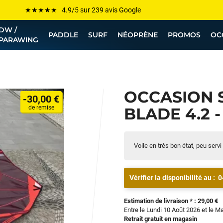
Les plus grandes marques sont chez Funway
DW /
Jusqu’à -75% de remise sur le windsurf, wingfoil, etc...
PADDLE
SURF
NÉOPRÈNE
PROMOS
OC
PARAWING
💰 Meilleur prix garanti — Moins cher ailleurs ? On s’aligne !
Besoin de conseils de pro ? Appelle nous !
OCCASION 
-30,00 €
de remise
BLADE 4.2 -
Voile en très bon état, peu servi
Vérifier la disponibilité au :
0
Estimation de livraison * : 29,00 €
Entre le Lundi 10 Août 2026 et le M
Retrait gratuit en magasin