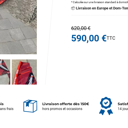
* Calculée sur une livraison standard à domici
📦
Livraison en Europe et Dom-To
620,00 €
590,00 €
ois
Livraison offerte dès 150€
Satis
sans frais
hors promos et occasions
14 jou