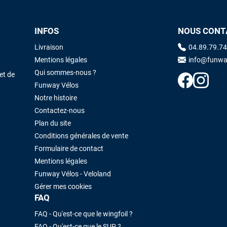
INFOS
NOUS CONT
Maronui RICHMOND
il y a 3 mois
J'ai acheté une voile d'occasion depuis Tahiti. Super service. L'envoi a
Livraison
04.89.79.74
été rapide. La voile est arrivée en super état. Mauruuru roa.
Mentions légales
info@funwa
Qui sommes-nous ?
et de
Funway Vélos
VOIR TOUS LES AVIS
LAISSER UN AVIS
Notre histoire
Contactez-nous
Plan du site
Conditions générales de vente
Formulaire de contact
Mentions légales
Funway Vélos - Veloland
Gérer mes cookies
FAQ
FAQ - Qu'est-ce que le wingfoil ?
FAQ - Qu'est-ce que le SUP ?