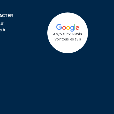
ACTER
.81
y.fr
4.9/5 sur
239 avis
Voir tous les avis