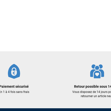
Votre satisfaction est notre priorité !
Découvrez quelques uns de vos
commentaires laissés sur Google
François
il y a un mois
J’ai commandé un pack via leur site internet. À peine la commande
validée, le magasin m’a appelé pour confirmer avec moi les
caractéristiques des équipements, me conseiller sur le matériel à choisir,
et m’a même offert du matériel en plus. Niveau réactivité, c’est au top :
la commande est partie le lendemain, et j’ai bien reçu tout le matériel
dans un colis propre et soigné. Plus qu’à tester ça sur l’eau ! Je
recommande vivement ce magasin pour son professionnalisme et sa
réactivité.
Paiement sécurisé
Retour possible sous 14
Sébastien BACHELIER
il y a un mois
n 1 à 4 fois sans frais
Vous disposez de 14 jours p
Cela faisait 6 mois que je galérais à remplacer ma board eux m'ont
retourner un article neu
trouvé une pépite à laquelle je n'aurais jamais pensé ! Excellent conseil
excellent prix et en plus super sympas. Merci encore pour cette severne
dyno !