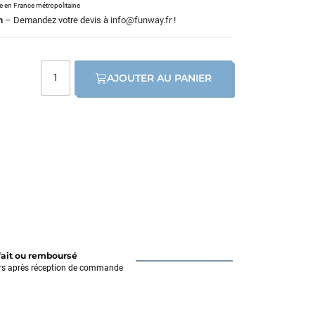
le en France métropolitaine
m
– Demandez votre devis à
info@funway.fr
!
AJOUTER AU PANIER
fait ou remboursé
rs après réception de commande