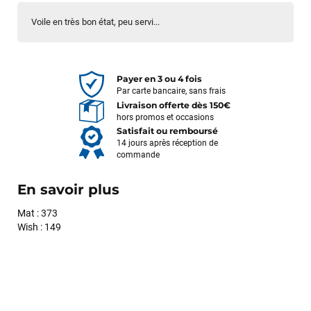
Voile en très bon état, peu servi...
Payer en 3 ou 4 fois
Par carte bancaire, sans frais
Livraison offerte dès 150€
hors promos et occasions
Satisfait ou remboursé
14 jours après réception de
commande
En savoir plus
Mat : 373
Wish : 149
François
il y a un mois
J’ai commandé un pack via leur site internet. À peine la