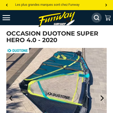
Les plus grandes marques sont chez Funway
Jusqu’à -75% de remise sur le windsurf, wingfoil, etc...
💰 Meilleur prix garanti — Moins cher ailleurs ? On s’aligne !
OCCASION DUOTONE SUPER
Besoin de conseils de pro ? Appelle nous !
HERO 4.0 - 2020