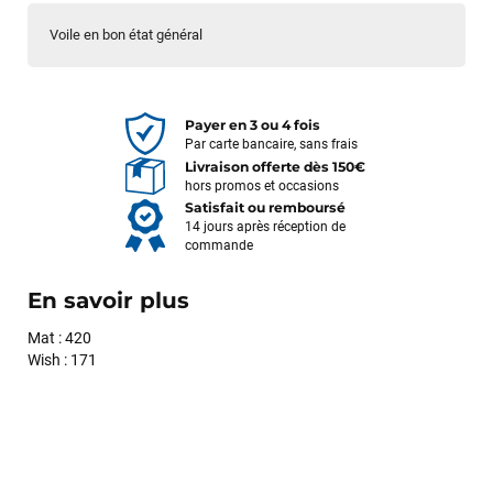
Voile en bon état général
Payer en 3 ou 4 fois
Par carte bancaire, sans frais
Livraison offerte dès 150€
hors promos et occasions
Satisfait ou remboursé
14 jours après réception de
commande
En savoir plus
Mat : 420
Wish : 171
François
il y a un mois
J’ai commandé un pack via leur site internet. À peine la