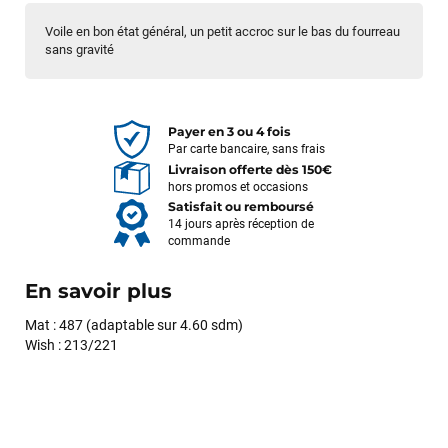
Voile en bon état général, un petit accroc sur le bas du fourreau
sans gravité
Payer en 3 ou 4 fois
Par carte bancaire, sans frais
Livraison offerte dès 150€
hors promos et occasions
Satisfait ou remboursé
14 jours après réception de
commande
En savoir plus
Mat : 487 (adaptable sur 4.60 sdm)
Wish : 213/221
François
il y a un mois
J’ai commandé un pack via leur site internet. À peine la