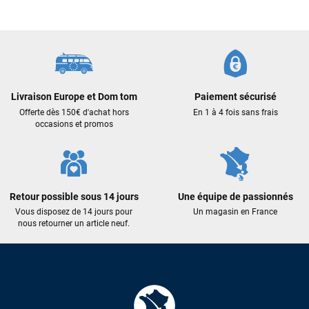
commande validée, le magasin m’a appelé pour confirmer
avec moi les caractéristiques des équipements, me conseiller
sur le matériel à choisir, et m’a même offert du matériel en
plus. Niveau réactivité, c’est au top : la commande est partie
le lendemain, et j’ai bien reçu tout le matériel dans un colis
propre et soigné. Plus qu’à tester ça sur l’eau ! Je
recommande vivement ce magasin pour son
Livraison Europe et Dom tom
Paiement sécurisé
professionnalisme et sa réactivité.
Offerte dès 150€ d'achat hors
En 1 à 4 fois sans frais
occasions et promos
Sébastien BACHELIER
il y a un mois
Cela faisait 6 mois que je galérais à remplacer ma board eux
m'ont trouvé une pépite à laquelle je n'aurais jamais pensé !
Excellent conseil excellent prix et en plus super sympas. Merci
Retour possible sous 14 jours
Une équipe de passionnés
encore pour cette severne dyno !
Vous disposez de 14 jours pour
Un magasin en France
nous retourner un article neuf.
Maronui RICHMOND
il y a 3 mois
J'ai acheté une voile d'occasion depuis Tahiti. Super service.
L'envoi a été rapide. La voile est arrivée en super état.
Mauruuru roa.