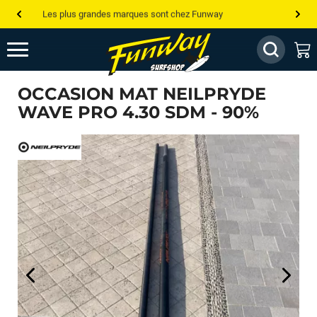
Les plus grandes marques sont chez Funway
Jusqu’à -75% de remise sur le windsurf, wingfoil, etc...
💰 Meilleur prix garanti — Moins cher ailleurs ? On s’aligne !
OCCASION MAT NEILPRYDE
Besoin de conseils de pro ? Appelle nous !
WAVE PRO 4.30 SDM - 90%