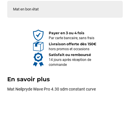
Mat en bon état
Payer en 3 ou 4 fois
Par carte bancaire, sans frais
Livraison offerte dès 150€
hors promos et occasions
Satisfait ou remboursé
14 jours après réception de
commande
En savoir plus
Mat Neilpryde Wave Pro 4.30 sdm constant curve
François
il y a un mois
J’ai commandé un pack via leur site internet. À peine la
commande validée, le magasin m’a appelé pour confirmer