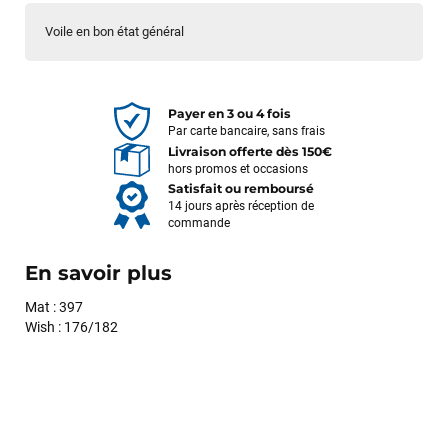
Voile en bon état général
Payer en 3 ou 4 fois
Par carte bancaire, sans frais
Livraison offerte dès 150€
hors promos et occasions
Satisfait ou remboursé
14 jours après réception de
commande
En savoir plus
Mat : 397
Wish : 176/182
François
il y a un mois
J’ai commandé un pack via leur site internet. À peine la