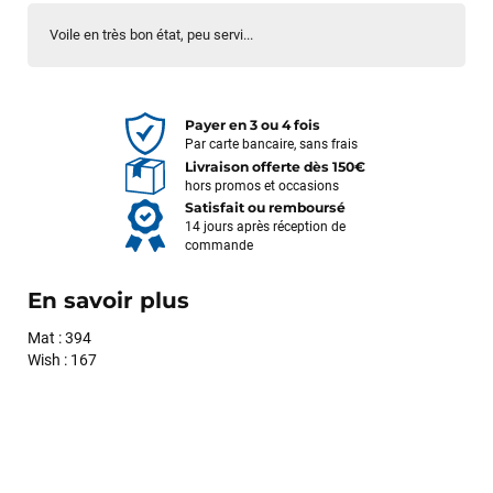
Voile en très bon état, peu servi...
Payer en 3 ou 4 fois
Par carte bancaire, sans frais
Livraison offerte dès 150€
hors promos et occasions
Satisfait ou remboursé
14 jours après réception de
commande
En savoir plus
Mat : 394
Wish : 167
François
il y a un mois
J’ai commandé un pack via leur site internet. À peine la