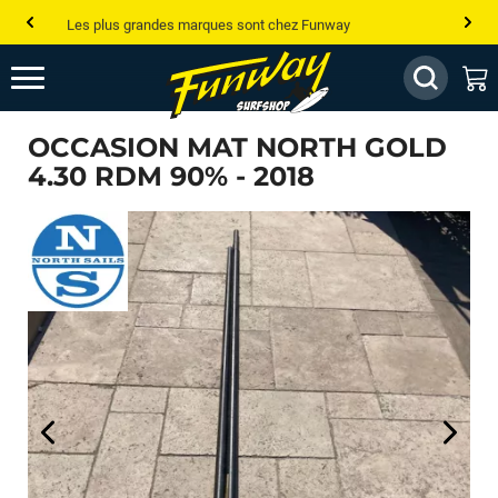
Les plus grandes marques sont chez Funway
Jusqu’à -75% de remise sur le windsurf, wingfoil, etc...
💰 Meilleur prix garanti — Moins cher ailleurs ? On s’aligne !
OCCASION MAT NORTH GOLD
Besoin de conseils de pro ? Appelle nous !
4.30 RDM 90% - 2018