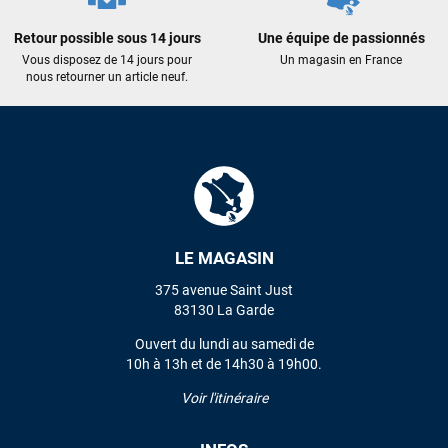
recommande vivement ce magasin pour son
professionnalisme et sa réactivité.
Retour possible sous 14 jours
Une équipe de passionnés
Vous disposez de 14 jours pour
Un magasin en France
nous retourner un article neuf.
Sébastien BACHELIER
il y a un mois
Cela faisait 6 mois que je galérais à remplacer ma board eux
m'ont trouvé une pépite à laquelle je n'aurais jamais pensé !
Excellent conseil excellent prix et en plus super sympas. Merci
encore pour cette severne dyno !
Maronui RICHMOND
il y a 3 mois
LE MAGASIN
J'ai acheté une voile d'occasion depuis Tahiti. Super service.
L'envoi a été rapide. La voile est arrivée en super état.
375 avenue Saint Just
Mauruuru roa.
83130 La Garde
Ouvert du lundi au samedi de
10h à 13h et de 14h30 à 19h00.
VOIR TOUS LES AVIS
Voir l'itinéraire
LAISSER UN AVIS