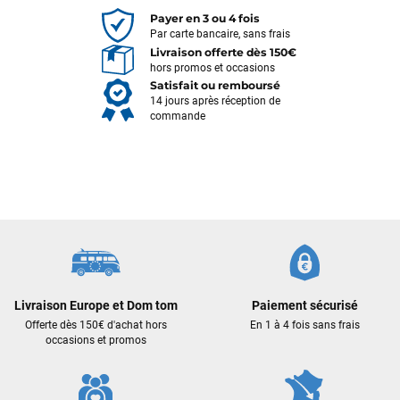
Payer en 3 ou 4 fois
Par carte bancaire, sans frais
Livraison offerte dès 150€
hors promos et occasions
Satisfait ou remboursé
14 jours après réception de
commande
François
il y a un mois
J’ai commandé un pack via leur site internet. À peine la
commande validée, le magasin m’a appelé pour confirmer
Livraison Europe et Dom tom
Paiement sécurisé
avec moi les caractéristiques des équipements, me conseiller
Offerte dès 150€ d'achat hors
En 1 à 4 fois sans frais
sur le matériel à choisir, et m’a même offert du matériel en
occasions et promos
plus. Niveau réactivité, c’est au top : la commande est partie
le lendemain, et j’ai bien reçu tout le matériel dans un colis
propre et soigné. Plus qu’à tester ça sur l’eau ! Je