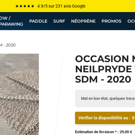
Les plus grandes marques sont chez Funway
DW /
Jusqu’à -75% de remise sur le windsurf, wingfoil, etc...
PADDLE
SURF
NÉOPRÈNE
PROMOS
OC
PARAWING
💰 Meilleur prix garanti — Moins cher ailleurs ? On s’aligne !
Besoin de conseils de pro ? Appelle nous !
M - 2020
OCCASION 
NEILPRYDE 
SDM - 2020
Mat en bon état, quelques trace
Vérifier la disponibilité au :
0
Estimation de livraison * : 29,00 €