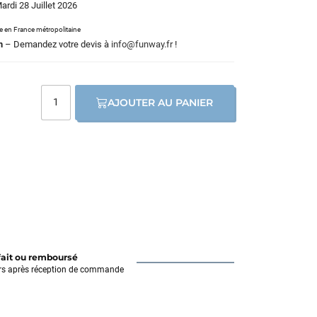
Mardi 28 Juillet 2026
le en France métropolitaine
m
– Demandez votre devis à
info@funway.fr
!
AJOUTER AU PANIER
fait ou remboursé
rs après réception de commande