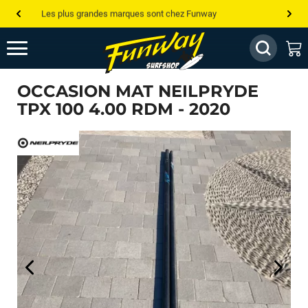
Les plus grandes marques sont chez Funway
Jusqu’à -75% de remise sur le windsurf, wingfoil, etc...
💰 Meilleur prix garanti — Moins cher ailleurs ? On s’aligne !
OCCASION MAT NEILPRYDE
Besoin de conseils de pro ? Appelle nous !
TPX 100 4.00 RDM - 2020