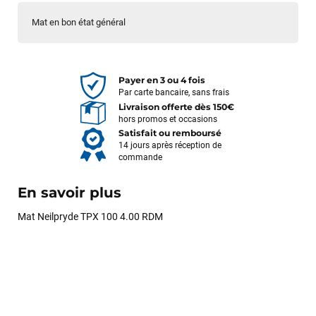
Mat en bon état général
Payer en 3 ou 4 fois
Par carte bancaire, sans frais
Livraison offerte dès 150€
hors promos et occasions
Satisfait ou remboursé
14 jours après réception de
commande
En savoir plus
Mat Neilpryde TPX 100 4.00 RDM
François
il y a un mois
J’ai commandé un pack via leur site internet. À peine la
commande validée, le magasin m’a appelé pour confirmer