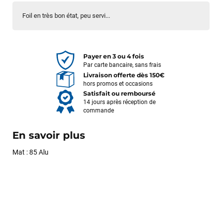
Foil en très bon état, peu servi...
Payer en 3 ou 4 fois
Par carte bancaire, sans frais
Livraison offerte dès 150€
hors promos et occasions
Satisfait ou remboursé
14 jours après réception de
commande
En savoir plus
Mat : 85 Alu
François
il y a un mois
J’ai commandé un pack via leur site internet. À peine la