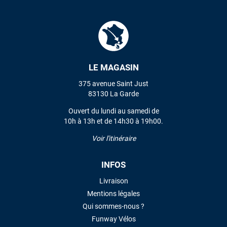
L'envoi a été rapide. La voile est arrivée en super état.
Mauruuru roa.
VOIR TOUS LES AVIS
LE MAGASIN
LAISSER UN AVIS
375 avenue Saint Just
83130 La Garde
Ouvert du lundi au samedi de
10h à 13h et de 14h30 à 19h00.
Voir l'itinéraire
INFOS
Livraison
Mentions légales
Qui sommes-nous ?
Funway Vélos