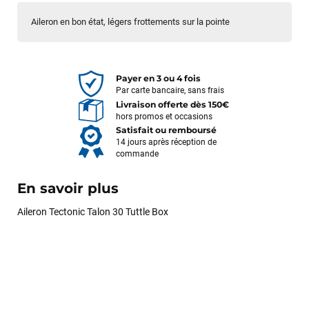
Aileron en bon état, légers frottements sur la pointe
Payer en 3 ou 4 fois
Par carte bancaire, sans frais
Livraison offerte dès 150€
hors promos et occasions
Satisfait ou remboursé
14 jours après réception de
commande
En savoir plus
Aileron Tectonic Talon 30 Tuttle Box
François
il y a un mois
J’ai commandé un pack via leur site internet. À peine la
commande validée, le magasin m’a appelé pour confirmer