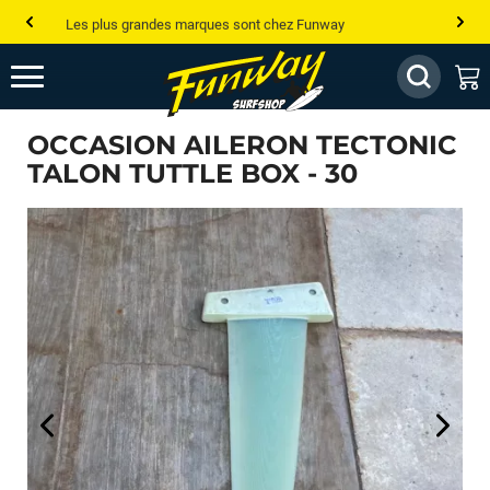
Les plus grandes marques sont chez Funway
Jusqu’à -75% de remise sur le windsurf, wingfoil, etc...
💰 Meilleur prix garanti — Moins cher ailleurs ? On s’aligne !
OCCASION AILERON TECTONIC
Besoin de conseils de pro ? Appelle nous !
TALON TUTTLE BOX - 30