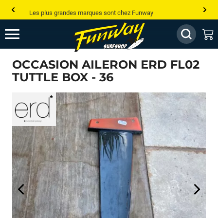
Les plus grandes marques sont chez Funway
Jusqu’à -75% de remise sur le windsurf, wingfoil, etc...
💰 Meilleur prix garanti — Moins cher ailleurs ? On s’aligne !
OCCASION AILERON ERD FL02
Besoin de conseils de pro ? Appelle nous !
TUTTLE BOX - 36