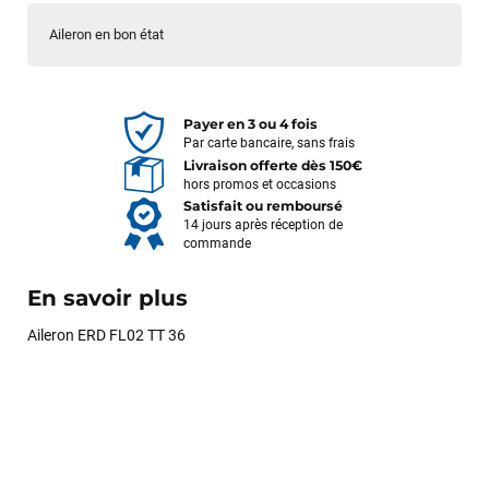
Aileron en bon état
Payer en 3 ou 4 fois
Par carte bancaire, sans frais
Livraison offerte dès 150€
hors promos et occasions
Satisfait ou remboursé
14 jours après réception de
commande
En savoir plus
Aileron ERD FL02 TT 36
François
il y a un mois
J’ai commandé un pack via leur site internet. À peine la
commande validée, le magasin m’a appelé pour confirmer