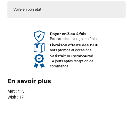
Voile en bon état
Payer en 3 ou 4 fois
Par carte bancaire, sans frais
Livraison offerte dès 150€
hors promos et occasions
Satisfait ou remboursé
14 jours après réception de
commande
En savoir plus
Mat : 413
Wish : 171
François
il y a un mois
J’ai commandé un pack via leur site internet. À peine la