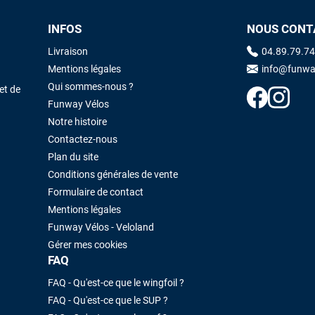
INFOS
NOUS CONT
Maronui RICHMOND
il y a 3 mois
Livraison
04.89.79.74
J'ai acheté une voile d'occasion depuis Tahiti. Super service. L'envoi a
Mentions légales
info@funwa
été rapide. La voile est arrivée en super état. Mauruuru roa.
Qui sommes-nous ?
et de
Funway Vélos
Notre histoire
VOIR TOUS LES AVIS
LAISSER UN AVIS
Contactez-nous
Plan du site
Conditions générales de vente
Formulaire de contact
Mentions légales
Funway Vélos - Veloland
Gérer mes cookies
FAQ
FAQ - Qu'est-ce que le wingfoil ?
FAQ - Qu'est-ce que le SUP ?