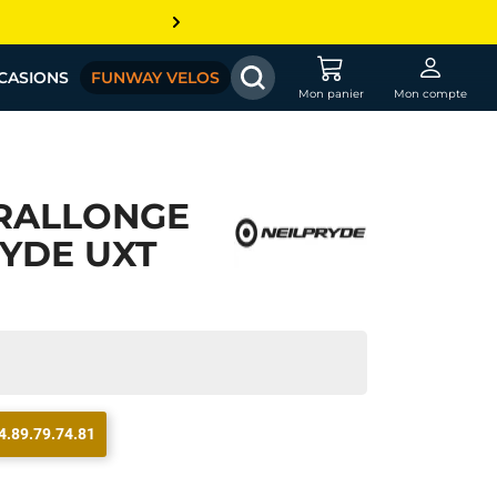
CASIONS
FUNWAY VELOS
Mon panier
Mon compte
RALLONGE
RYDE UXT
4.89.79.74.81