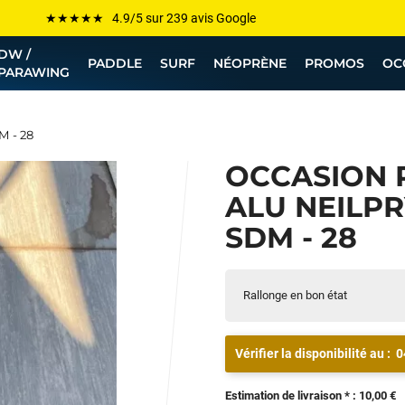
Les plus grandes marques sont chez Funway
DW /
Jusqu’à -75% de remise sur le windsurf, wingfoil, etc...
PADDLE
SURF
NÉOPRÈNE
PROMOS
OC
PARAWING
💰 Meilleur prix garanti — Moins cher ailleurs ? On s’aligne !
Besoin de conseils de pro ? Appelle nous !
M - 28
OCCASION 
ALU NEILP
SDM - 28
Rallonge en bon état
Vérifier la disponibilité au :
0
Estimation de livraison * : 10,00 €