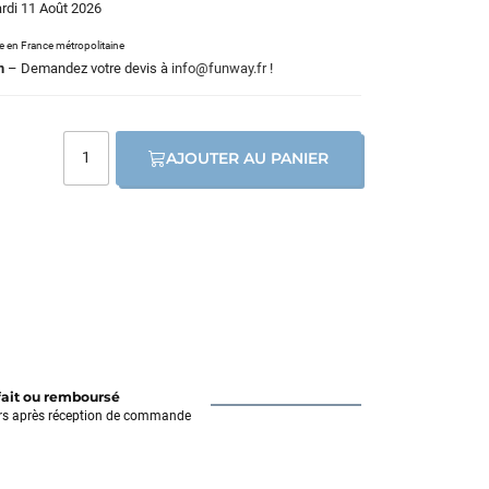
ardi 11 Août 2026
le en France métropolitaine
m
– Demandez votre devis à
info@funway.fr
!
AJOUTER AU PANIER
fait ou remboursé
rs après réception de commande