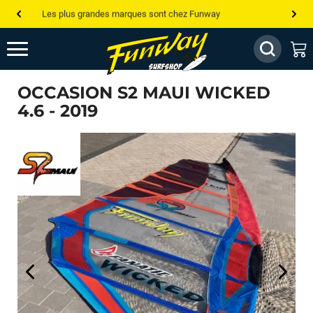
Les plus grandes marques sont chez Funway
Jusqu’à -75% de remise sur le windsurf, wingfoil, etc...
💰 Meilleur prix garanti — Moins cher ailleurs ? On s’aligne !
OCCASION S2 MAUI WICKED
Besoin de conseils de pro ? Appelle nous !
4.6 - 2019