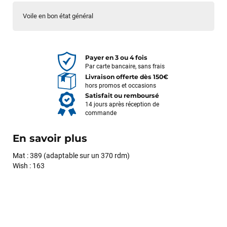
Voile en bon état général
Payer en 3 ou 4 fois
Par carte bancaire, sans frais
Livraison offerte dès 150€
hors promos et occasions
Satisfait ou remboursé
14 jours après réception de
commande
En savoir plus
Mat : 389 (adaptable sur un 370 rdm)
Wish : 163
François
il y a un mois
J’ai commandé un pack via leur site internet. À peine la