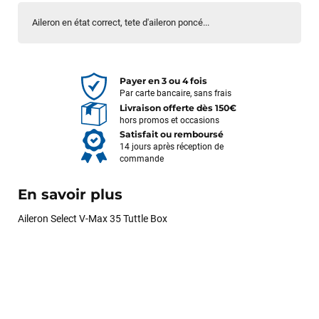
Aileron en état correct, tete d'aileron poncé...
Payer en 3 ou 4 fois
Par carte bancaire, sans frais
Livraison offerte dès 150€
hors promos et occasions
Satisfait ou remboursé
14 jours après réception de
commande
En savoir plus
Aileron Select V-Max 35 Tuttle Box
François
il y a un mois
J’ai commandé un pack via leur site internet. À peine la
commande validée, le magasin m’a appelé pour confirmer