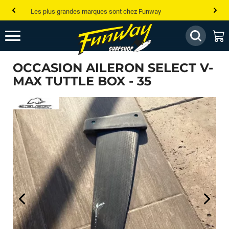
Les plus grandes marques sont chez Funway
Jusqu’à -75% de remise sur le windsurf, wingfoil, etc...
💰 Meilleur prix garanti — Moins cher ailleurs ? On s’aligne !
OCCASION AILERON SELECT V-
Besoin de conseils de pro ? Appelle nous !
MAX TUTTLE BOX - 35