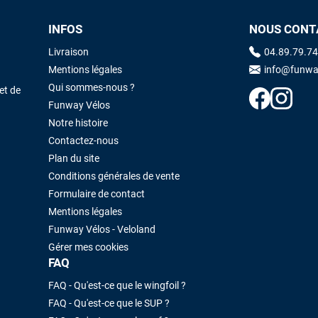
INFOS
NOUS CONT
Maronui RICHMOND
il y a 3 mois
Livraison
04.89.79.74
J'ai acheté une voile d'occasion depuis Tahiti. Super service. L'envoi a
Mentions légales
info@funwa
été rapide. La voile est arrivée en super état. Mauruuru roa.
Qui sommes-nous ?
et de
Funway Vélos
Notre histoire
VOIR TOUS LES AVIS
LAISSER UN AVIS
Contactez-nous
Plan du site
Conditions générales de vente
Formulaire de contact
Mentions légales
Funway Vélos - Veloland
Gérer mes cookies
FAQ
FAQ - Qu'est-ce que le wingfoil ?
FAQ - Qu'est-ce que le SUP ?