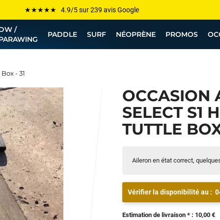
Les plus grandes marques sont chez Funway
DW /
Jusqu’à -75% de remise sur le windsurf, wingfoil, etc...
PADDLE
SURF
NÉOPRÈNE
PROMOS
OC
PARAWING
💰 Meilleur prix garanti — Moins cher ailleurs ? On s’aligne !
Besoin de conseils de pro ? Appelle nous !
Box - 31
OCCASION 
SELECT S1 
TUTTLE BOX 
Aileron en état correct, quelque
Vérifier la disponibilité au :
0
Estimation de livraison * : 10,00 €