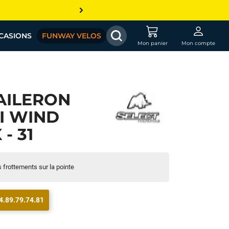
CASIONS
FUNWAY VELOS
Mon panier
Mon compte
AILERON
HI WIND
- 31
s frottements sur la pointe
4.89.79.74.81