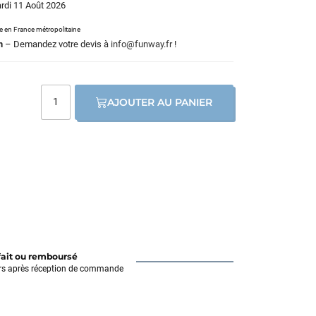
ardi 11 Août 2026
le en France métropolitaine
m
– Demandez votre devis à
info@funway.fr
!
AJOUTER AU PANIER
fait ou remboursé
rs après réception de commande