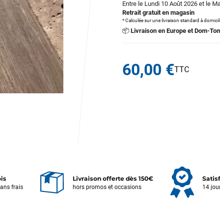
Entre le Lundi 10 Août 2026 et le M
Retrait gratuit en magasin
* Calculée sur une livraison standard à domici
📦
Livraison en Europe et Dom-To
60,00 €
ois
Livraison offerte dès 150€
Satis
sans frais
hors promos et occasions
14 jou