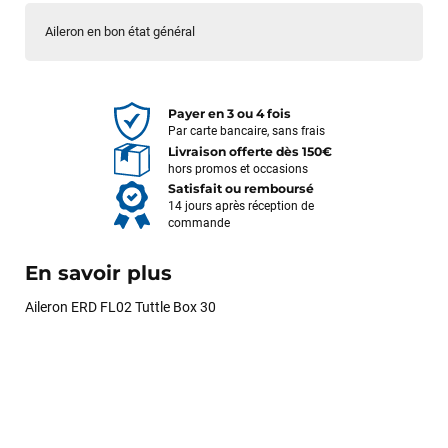
Aileron en bon état général
Payer en 3 ou 4 fois
Par carte bancaire, sans frais
Livraison offerte dès 150€
hors promos et occasions
Satisfait ou remboursé
14 jours après réception de
commande
En savoir plus
Aileron ERD FL02 Tuttle Box 30
François
il y a un mois
J’ai commandé un pack via leur site internet. À peine la
commande validée, le magasin m’a appelé pour confirmer