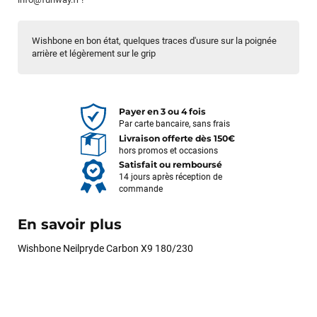
Wishbone en bon état, quelques traces d'usure sur la poignée
arrière et légèrement sur le grip
Payer en 3 ou 4 fois
Par carte bancaire, sans frais
Livraison offerte dès 150€
hors promos et occasions
Satisfait ou remboursé
14 jours après réception de
commande
En savoir plus
Wishbone Neilpryde Carbon X9 180/230
François
il y a un mois
J’ai commandé un pack via leur site internet. À peine la