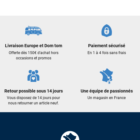
commande validée, le magasin m’a appelé pour confirmer
avec moi les caractéristiques des équipements, me conseiller
sur le matériel à choisir, et m’a même offert du matériel en
plus. Niveau réactivité, c’est au top : la commande est partie
le lendemain, et j’ai bien reçu tout le matériel dans un colis
propre et soigné. Plus qu’à tester ça sur l’eau ! Je
recommande vivement ce magasin pour son
Livraison Europe et Dom tom
Paiement sécurisé
professionnalisme et sa réactivité.
Offerte dès 150€ d'achat hors
En 1 à 4 fois sans frais
occasions et promos
Sébastien BACHELIER
il y a un mois
Cela faisait 6 mois que je galérais à remplacer ma board eux
m'ont trouvé une pépite à laquelle je n'aurais jamais pensé !
Excellent conseil excellent prix et en plus super sympas. Merci
Retour possible sous 14 jours
Une équipe de passionnés
encore pour cette severne dyno !
Vous disposez de 14 jours pour
Un magasin en France
nous retourner un article neuf.
Maronui RICHMOND
il y a 3 mois
J'ai acheté une voile d'occasion depuis Tahiti. Super service.
L'envoi a été rapide. La voile est arrivée en super état.
Mauruuru roa.