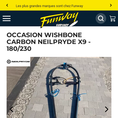
Les plus grandes marques sont chez Funway
Jusqu’à -75% de remise sur le windsurf, wingfoil, etc...
💰 Meilleur prix garanti — Moins cher ailleurs ? On s’aligne !
OCCASION WISHBONE
Besoin de conseils de pro ? Appelle nous !
CARBON NEILPRYDE X9 -
180/230