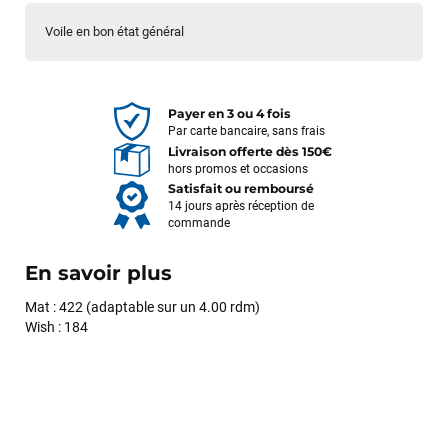
Voile en bon état général
Payer en 3 ou 4 fois
Par carte bancaire, sans frais
Livraison offerte dès 150€
hors promos et occasions
Satisfait ou remboursé
14 jours après réception de
commande
En savoir plus
Mat : 422 (adaptable sur un 4.00 rdm)
Wish : 184
François
il y a un mois
J’ai commandé un pack via leur site internet. À peine la