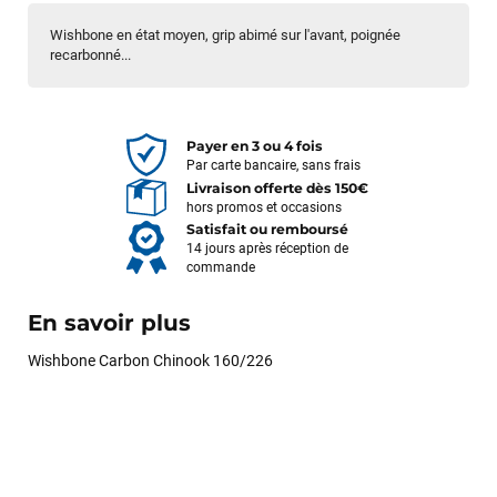
Wishbone en état moyen, grip abimé sur l'avant, poignée
recarbonné...
Payer en 3 ou 4 fois
Par carte bancaire, sans frais
Livraison offerte dès 150€
hors promos et occasions
Satisfait ou remboursé
14 jours après réception de
commande
En savoir plus
Wishbone Carbon Chinook 160/226
François
il y a un mois
J’ai commandé un pack via leur site internet. À peine la