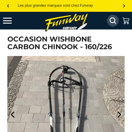
Les plus grandes marques sont chez Funway
Jusqu’à -75% de remise sur le windsurf, wingfoil, etc...
💰 Meilleur prix garanti — Moins cher ailleurs ? On s’aligne !
OCCASION WISHBONE
Besoin de conseils de pro ? Appelle nous !
CARBON CHINOOK - 160/226