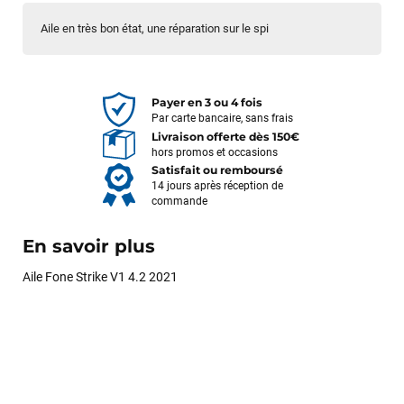
Aile en très bon état, une réparation sur le spi
Payer en 3 ou 4 fois
Par carte bancaire, sans frais
Livraison offerte dès 150€
hors promos et occasions
Satisfait ou remboursé
14 jours après réception de
commande
En savoir plus
Aile Fone Strike V1 4.2 2021
François
il y a un mois
J’ai commandé un pack via leur site internet. À peine la
commande validée, le magasin m’a appelé pour confirmer