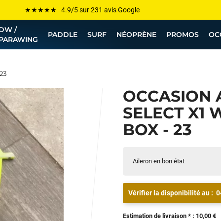
Les plus grandes marques sont chez Funway
Jusqu’à -75% de remise sur le windsurf, wingfoil, etc...
DW /
PADDLE
SURF
NÉOPRÈNE
PROMOS
OC
PARAWING
💰 Meilleur prix garanti — Moins cher ailleurs ? On s’aligne !
Besoin de conseils de pro ? Appelle nous !
23
OCCASION 
SELECT X1 
BOX - 23
Aileron en bon état
Vérifier la disponibilité au :
0
Estimation de livraison * : 10,00 €