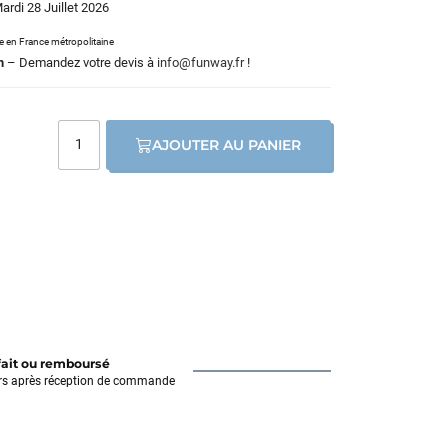
Mardi 28 Juillet 2026
le en France métropolitaine
m
– Demandez votre devis à
info@funway.fr
!
AJOUTER AU PANIER
fait ou remboursé
rs après réception de commande