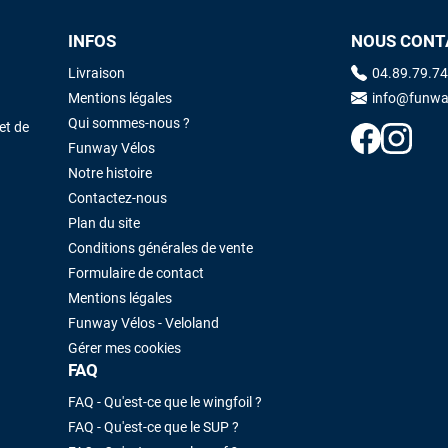
J'ai acheté une voile d'occasion depuis Tahiti. Super service. L'envoi a
INFOS
NOUS CONT
été rapide. La voile est arrivée en super état. Mauruuru roa.
Livraison
04.89.79.74
Mentions légales
info@funwa
VOIR TOUS LES AVIS
LAISSER UN AVIS
Qui sommes-nous ?
et de
Funway Vélos
Notre histoire
Contactez-nous
Plan du site
Conditions générales de vente
Formulaire de contact
Mentions légales
Funway Vélos - Veloland
Gérer mes cookies
FAQ
FAQ - Qu'est-ce que le wingfoil ?
FAQ - Qu'est-ce que le SUP ?