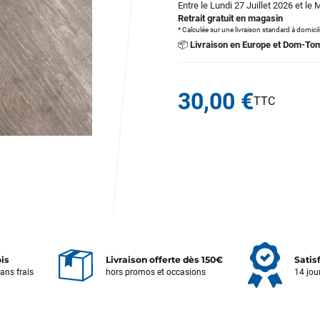
Entre le Lundi 27 Juillet 2026 et le 
Retrait gratuit en magasin
* Calculée sur une livraison standard à domici
📦
Livraison en Europe et Dom-To
30,00 €
ois
Livraison offerte dès 150€
Satis
sans frais
hors promos et occasions
14 jou