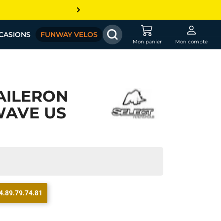
CASIONS
FUNWAY VELOS
Mon panier
Mon compte
AILERON
WAVE US
4.89.79.74.81