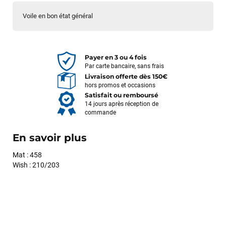
Voile en bon état général
Payer en 3 ou 4 fois
Par carte bancaire, sans frais
Livraison offerte dès 150€
hors promos et occasions
Satisfait ou remboursé
14 jours après réception de
commande
En savoir plus
Mat : 458
Wish : 210/203
François
il y a un mois
J’ai commandé un pack via leur site internet. À peine la