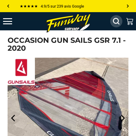
Les plus grandes marques sont chez Funway
Jusqu’à -75% de remise sur le windsurf, wingfoil, etc...
💰 Meilleur prix garanti — Moins cher ailleurs ? On s’aligne !
OCCASION GUN SAILS GSR 7.1 -
Besoin de conseils de pro ? Appelle nous !
2020