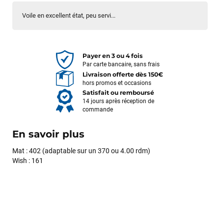
Voile en excellent état, peu servi...
Payer en 3 ou 4 fois
Par carte bancaire, sans frais
Livraison offerte dès 150€
hors promos et occasions
Satisfait ou remboursé
14 jours après réception de
commande
En savoir plus
Mat : 402 (adaptable sur un 370 ou 4.00 rdm)
Wish : 161
François
il y a un mois
J’ai commandé un pack via leur site internet. À peine la