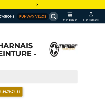
CASIONS
FUNWAY VELOS
Mon panier
Mon compte
HARNAIS
EINTURE -
4.89.79.74.81