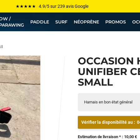
Les plus grandes marques sont chez Funway
DW /
Jusqu’à -75% de remise sur le windsurf, wingfoil, etc...
PADDLE
SURF
NÉOPRÈNE
PROMOS
OC
PARAWING
💰 Meilleur prix garanti — Moins cher ailleurs ? On s’aligne !
Besoin de conseils de pro ? Appelle nous !
ll
OCCASION 
UNIFIBER C
SMALL
Harnais en bon état général
Vérifier la disponibilité au :
0
Estimation de livraison * : 10,00 €