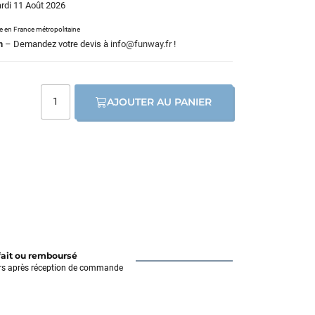
ardi 11 Août 2026
le en France métropolitaine
m
– Demandez votre devis à
info@funway.fr
!
AJOUTER AU PANIER
fait ou remboursé
rs après réception de commande