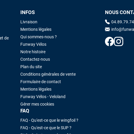
INFOS
NOUS CONT
Maronui RICHMOND
il y a 3 mois
Livraison
04.89.79.74
J'ai acheté une voile d'occasion depuis Tahiti. Super service. L'envoi a
Mentions légales
info@funwa
été rapide. La voile est arrivée en super état. Mauruuru roa.
Qui sommes-nous ?
et de
Funway Vélos
Notre histoire
VOIR TOUS LES AVIS
LAISSER UN AVIS
Contactez-nous
Plan du site
Conditions générales de vente
Formulaire de contact
Mentions légales
Funway Vélos - Veloland
Gérer mes cookies
FAQ
FAQ - Qu'est-ce que le wingfoil ?
FAQ - Qu'est-ce que le SUP ?