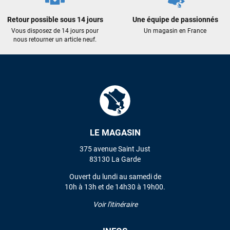
recommande vivement ce magasin pour son
professionnalisme et sa réactivité.
Retour possible sous 14 jours
Une équipe de passionnés
Vous disposez de 14 jours pour
Un magasin en France
nous retourner un article neuf.
Sébastien BACHELIER
il y a un mois
Cela faisait 6 mois que je galérais à remplacer ma board eux
m'ont trouvé une pépite à laquelle je n'aurais jamais pensé !
Excellent conseil excellent prix et en plus super sympas. Merci
encore pour cette severne dyno !
Maronui RICHMOND
il y a 3 mois
LE MAGASIN
J'ai acheté une voile d'occasion depuis Tahiti. Super service.
L'envoi a été rapide. La voile est arrivée en super état.
375 avenue Saint Just
Mauruuru roa.
83130 La Garde
Ouvert du lundi au samedi de
10h à 13h et de 14h30 à 19h00.
VOIR TOUS LES AVIS
Voir l'itinéraire
LAISSER UN AVIS