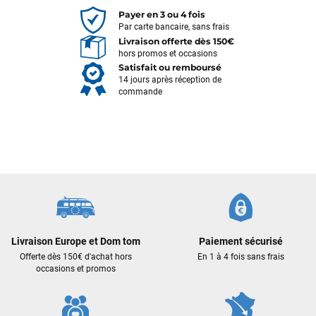
Payer en 3 ou 4 fois
Par carte bancaire, sans frais
Livraison offerte dès 150€
hors promos et occasions
Satisfait ou remboursé
14 jours après réception de
commande
François
il y a un mois
J’ai commandé un pack via leur site internet. À peine la
commande validée, le magasin m’a appelé pour confirmer
Livraison Europe et Dom tom
Paiement sécurisé
avec moi les caractéristiques des équipements, me conseiller
Offerte dès 150€ d'achat hors
En 1 à 4 fois sans frais
sur le matériel à choisir, et m’a même offert du matériel en
occasions et promos
plus. Niveau réactivité, c’est au top : la commande est partie
le lendemain, et j’ai bien reçu tout le matériel dans un colis
propre et soigné. Plus qu’à tester ça sur l’eau ! Je