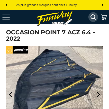
Les plus grandes marques sont chez Funway
Jusqu’à -75% de remise sur le windsurf, wingfoil, etc...
💰 Meilleur prix garanti — Moins cher ailleurs ? On s’aligne !
OCCASION POINT 7 ACZ 6.4 -
Besoin de conseils de pro ? Appelle nous !
2022