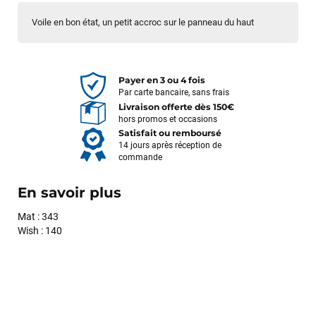
Voile en bon état, un petit accroc sur le panneau du haut
Payer en 3 ou 4 fois
Par carte bancaire, sans frais
Livraison offerte dès 150€
hors promos et occasions
Satisfait ou remboursé
14 jours après réception de
commande
En savoir plus
Mat : 343
Wish : 140
François
il y a un mois
J’ai commandé un pack via leur site internet. À peine la