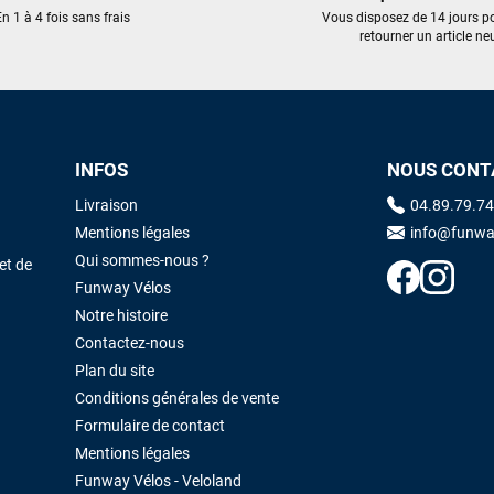
trouvé une pépite à laquelle je n'aurais jamais pensé ! Excellent conseil
n 1 à 4 fois sans frais
Vous disposez de 14 jours p
excellent prix et en plus super sympas. Merci encore pour cette severne
retourner un article neu
dyno !
Maronui RICHMOND
il y a 3 mois
J'ai acheté une voile d'occasion depuis Tahiti. Super service. L'envoi a
INFOS
NOUS CONT
été rapide. La voile est arrivée en super état. Mauruuru roa.
Livraison
04.89.79.74
Mentions légales
info@funwa
VOIR TOUS LES AVIS
LAISSER UN AVIS
Qui sommes-nous ?
et de
Funway Vélos
Notre histoire
Contactez-nous
Plan du site
Conditions générales de vente
Formulaire de contact
Mentions légales
Funway Vélos - Veloland