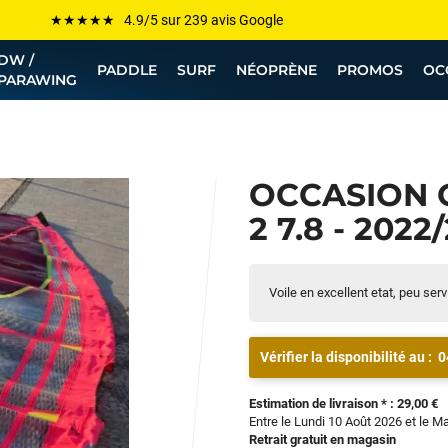
Les plus grandes marques sont chez Funway
DW /
Jusqu’à -75% de remise sur le windsurf, wingfoil, etc...
PADDLE
SURF
NÉOPRÈNE
PROMOS
OC
PARAWING
💰 Meilleur prix garanti — Moins cher ailleurs ? On s’aligne !
Besoin de conseils de pro ? Appelle nous !
OCCASION 
2 7.8 - 2022
Voile en excellent etat, peu servi
Vérifier la disponibilité au :
0
Estimation de livraison * : 29,00 €
Entre le Lundi 10 Août 2026 et le M
Retrait gratuit en magasin