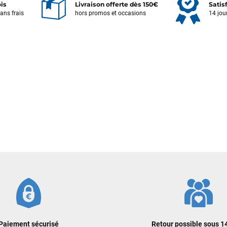
ois
Livraison offerte dès 150€
Satis
sans frais
hors promos et occasions
14 jou
Votre satisfaction est notre priorité !
Découvrez quelques uns de vos
commentaires laissés sur Google
François
il y a un mois
J’ai commandé un pack via leur site internet. À peine la commande
validée, le magasin m’a appelé pour confirmer avec moi les
caractéristiques des équipements, me conseiller sur le matériel à choisir,
et m’a même offert du matériel en plus. Niveau réactivité, c’est au top :
la commande est partie le lendemain, et j’ai bien reçu tout le matériel
dans un colis propre et soigné. Plus qu’à tester ça sur l’eau ! Je
recommande vivement ce magasin pour son professionnalisme et sa
réactivité.
Sébastien BACHELIER
il y a un mois
Cela faisait 6 mois que je galérais à remplacer ma board eux m'ont
Paiement sécurisé
Retour possible sous 14