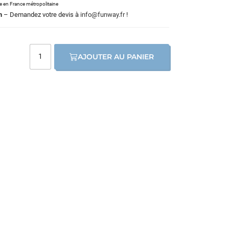
le en France métropolitaine
m
– Demandez votre devis à
info@funway.fr
!
AJOUTER AU PANIER