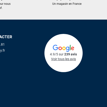
our nous
Un magasin en France
f.
ACTER
.81
y.fr
4.9/5 sur
239 avis
Voir tous les avis