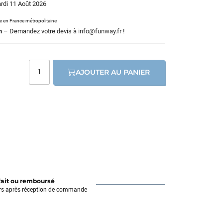
ardi 11 Août 2026
le en France métropolitaine
m
– Demandez votre devis à
info@funway.fr
!
AJOUTER AU PANIER
fait ou remboursé
rs après réception de commande