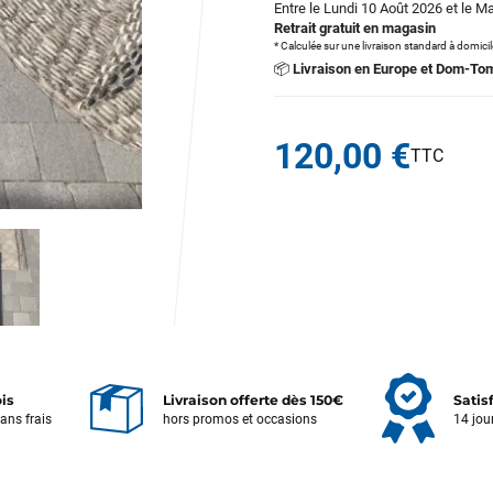
Entre le Lundi 10 Août 2026 et le M
Retrait gratuit en magasin
* Calculée sur une livraison standard à domici
📦
Livraison en Europe et Dom-To
120,00 €
ois
Livraison offerte dès 150€
Satis
sans frais
hors promos et occasions
14 jou