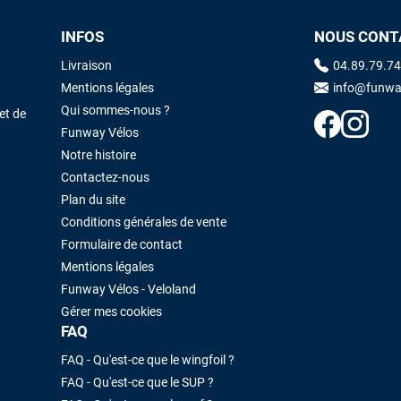
INFOS
NOUS CONT
Maronui RICHMOND
il y a 3 mois
Livraison
04.89.79.74
J'ai acheté une voile d'occasion depuis Tahiti. Super service. L'envoi a
Mentions légales
info@funwa
été rapide. La voile est arrivée en super état. Mauruuru roa.
Qui sommes-nous ?
et de
Funway Vélos
Notre histoire
VOIR TOUS LES AVIS
LAISSER UN AVIS
Contactez-nous
Plan du site
Conditions générales de vente
Formulaire de contact
Mentions légales
Funway Vélos - Veloland
Gérer mes cookies
FAQ
FAQ - Qu'est-ce que le wingfoil ?
FAQ - Qu'est-ce que le SUP ?