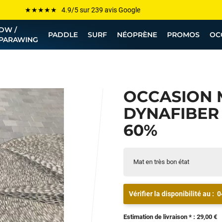
Les plus grandes marques sont chez Funway
DW /
Jusqu’à -75% de remise sur le windsurf, wingfoil, etc...
PADDLE
SURF
NÉOPRÈNE
PROMOS
OC
PARAWING
💰 Meilleur prix garanti — Moins cher ailleurs ? On s’aligne !
Besoin de conseils de pro ? Appelle nous !
OCCASION 
DYNAFIBER 
60%
Mat en très bon état
Vérifier la disponibilité au :
0
Estimation de livraison * : 29,00 €