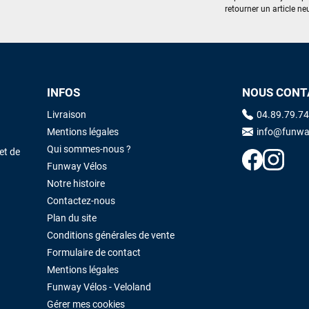
retourner un article neu
excellent prix et en plus super sympas. Merci encore pour cette severne
dyno !
Maronui RICHMOND
il y a 3 mois
J'ai acheté une voile d'occasion depuis Tahiti. Super service. L'envoi a
INFOS
NOUS CONT
été rapide. La voile est arrivée en super état. Mauruuru roa.
Livraison
04.89.79.74
Mentions légales
info@funwa
Qui sommes-nous ?
et de
VOIR TOUS LES AVIS
LAISSER UN AVIS
Funway Vélos
Notre histoire
Contactez-nous
Plan du site
Conditions générales de vente
Formulaire de contact
Mentions légales
Funway Vélos - Veloland
Gérer mes cookies