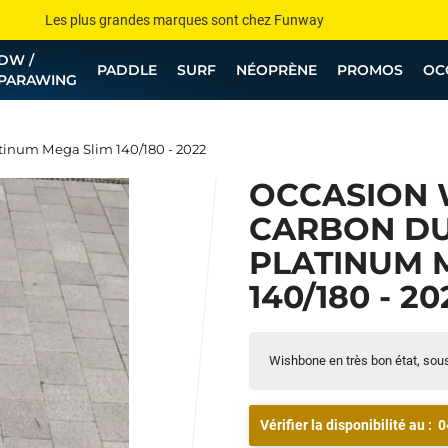
Les plus grandes marques sont chez Funway
DW /
Jusqu’à -75% de remise sur le windsurf, wingfoil, etc...
PADDLE
SURF
NÉOPRÈNE
PROMOS
OC
PARAWING
💰 Meilleur prix garanti — Moins cher ailleurs ? On s’aligne !
Besoin de conseils de pro ? Appelle nous !
inum Mega Slim 140/180 - 2022
OCCASION
CARBON D
PLATINUM 
140/180 - 20
Wishbone en très bon état, sous 
Vérifier la disponibilité au :
0