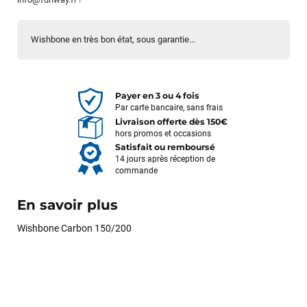
Wishbone en très bon état, sous garantie...
Payer en 3 ou 4 fois
Par carte bancaire, sans frais
Livraison offerte dès 150€
hors promos et occasions
Satisfait ou remboursé
14 jours après réception de
commande
En savoir plus
Wishbone Carbon 150/200
François
il y a un mois
J’ai commandé un pack via leur site internet. À peine la