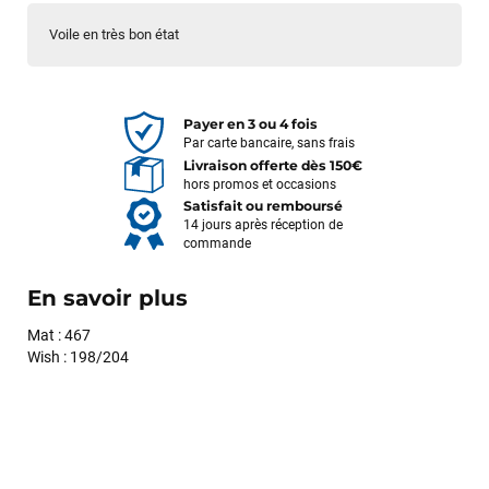
Voile en très bon état
Payer en 3 ou 4 fois
Par carte bancaire, sans frais
Livraison offerte dès 150€
hors promos et occasions
Satisfait ou remboursé
14 jours après réception de
commande
En savoir plus
Mat : 467
Wish : 198/204
François
il y a un mois
J’ai commandé un pack via leur site internet. À peine la