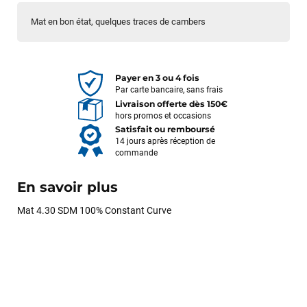
Mat en bon état, quelques traces de cambers
Payer en 3 ou 4 fois
Par carte bancaire, sans frais
Livraison offerte dès 150€
hors promos et occasions
Satisfait ou remboursé
14 jours après réception de
commande
En savoir plus
Mat 4.30 SDM 100% Constant Curve
François
il y a un mois
J’ai commandé un pack via leur site internet. À peine la
commande validée, le magasin m’a appelé pour confirmer