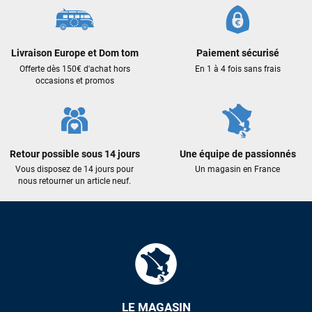
Des conseils (par téléphone), du matos d'occasion de bonne
qualité : c'est toujours un plaisir!
Livraison Europe et Dom tom
Paiement sécurisé
Offerte dès 150€ d'achat hors
En 1 à 4 fois sans frais
Sébastien BACHELIER
il y a 2 semaines
occasions et promos
Cela faisait 6 mois que je galérais à remplacer ma board eux
m'ont trouvé une pépite à laquelle je n'aurais jamais pensé !
Excellent conseil excellent prix et en plus super sympas. Merci
encore pour cette severne dyno !
Retour possible sous 14 jours
Une équipe de passionnés
Vous disposez de 14 jours pour
Un magasin en France
Maronui RICHMOND
il y a 2 mois
nous retourner un article neuf.
J'ai acheté une voile d'occasion depuis Tahiti. Super service.
L'envoi a été rapide. La voile est arrivée en super état.
Mauruuru roa.
VOIR TOUS LES AVIS
LE MAGASIN