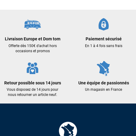
Frédéric sternheim
il y a 2 semaines
Des conseils (par téléphone), du matos d'occasion de bonne
qualité : c'est toujours un plaisir!
Livraison Europe et Dom tom
Paiement sécurisé
Sébastien BACHELIER
il y a 2 semaines
Offerte dès 150€ d'achat hors
En 1 à 4 fois sans frais
Cela faisait 6 mois que je galérais à remplacer ma board eux
occasions et promos
m'ont trouvé une pépite à laquelle je n'aurais jamais pensé !
Excellent conseil excellent prix et en plus super sympas. Merci
encore pour cette severne dyno !
Retour possible sous 14 jours
Une équipe de passionnés
Maronui RICHMOND
il y a 2 mois
Vous disposez de 14 jours pour
Un magasin en France
nous retourner un article neuf.
J'ai acheté une voile d'occasion depuis Tahiti. Super service.
L'envoi a été rapide. La voile est arrivée en super état.
Mauruuru roa.
VOIR TOUS LES AVIS