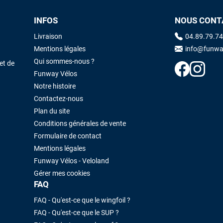
INFOS
NOUS CONT
Maronui RICHMOND
il y a 3 mois
Livraison
04.89.79.74
J'ai acheté une voile d'occasion depuis Tahiti. Super service. L'envoi a
Mentions légales
info@funwa
été rapide. La voile est arrivée en super état. Mauruuru roa.
Qui sommes-nous ?
et de
Funway Vélos
Notre histoire
VOIR TOUS LES AVIS
LAISSER UN AVIS
Contactez-nous
Plan du site
Conditions générales de vente
Formulaire de contact
Mentions légales
Funway Vélos - Veloland
Gérer mes cookies
FAQ
FAQ - Qu'est-ce que le wingfoil ?
FAQ - Qu'est-ce que le SUP ?