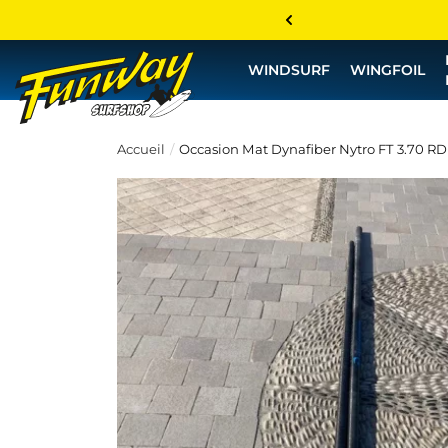
WINDSURF
WINGFOIL
Accueil
Occasion Mat Dynafiber Nytro FT 3.70 RD