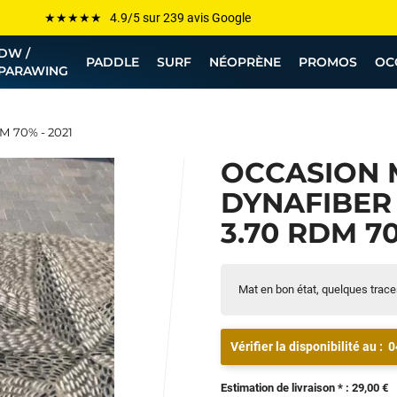
Les plus grandes marques sont chez Funway
DW /
Jusqu’à -75% de remise sur le windsurf, wingfoil, etc...
PADDLE
SURF
NÉOPRÈNE
PROMOS
OC
PARAWING
💰 Meilleur prix garanti — Moins cher ailleurs ? On s’aligne !
Besoin de conseils de pro ? Appelle nous !
M 70% - 2021
OCCASION 
DYNAFIBER
3.70 RDM 70
Mat en bon état, quelques trac
Vérifier la disponibilité au :
0
Estimation de livraison * : 29,00 €