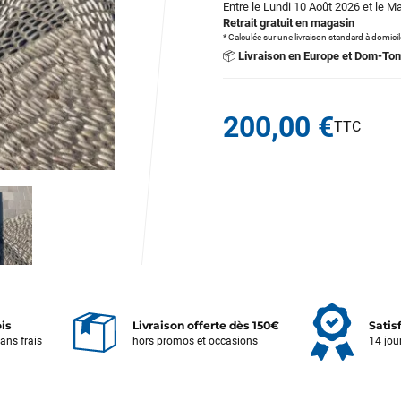
Entre le Lundi 10 Août 2026 et le M
Retrait gratuit en magasin
* Calculée sur une livraison standard à domici
📦
Livraison en Europe et Dom-To
200,00 €
ois
Livraison offerte dès 150€
Satis
sans frais
hors promos et occasions
14 jou