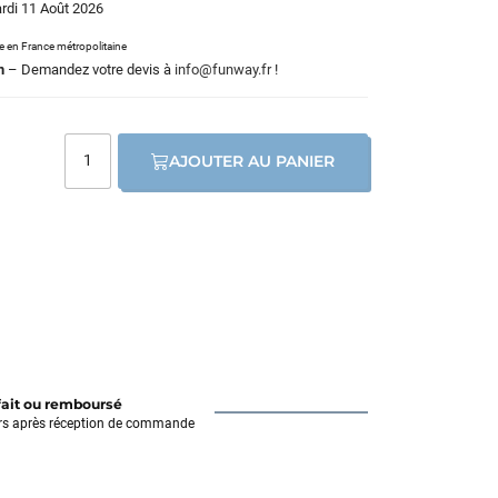
ardi 11 Août 2026
le en France métropolitaine
m
– Demandez votre devis à
info@funway.fr
!
AJOUTER AU PANIER
fait ou remboursé
rs après réception de commande