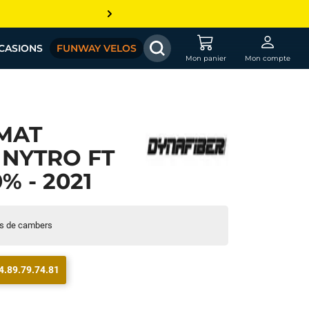
CASIONS
FUNWAY VELOS
Mon panier
Mon compte
MAT
 NYTRO FT
% - 2021
es de cambers
4.89.79.74.81