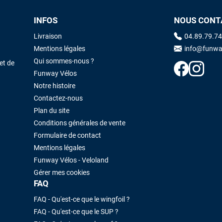
INFOS
NOUS CONT
Maronui RICHMOND
il y a 3 mois
Livraison
04.89.79.74
J'ai acheté une voile d'occasion depuis Tahiti. Super service. L'envoi a
Mentions légales
info@funwa
été rapide. La voile est arrivée en super état. Mauruuru roa.
Qui sommes-nous ?
et de
Funway Vélos
Notre histoire
VOIR TOUS LES AVIS
LAISSER UN AVIS
Contactez-nous
Plan du site
Conditions générales de vente
Formulaire de contact
Mentions légales
Funway Vélos - Veloland
Gérer mes cookies
FAQ
FAQ - Qu'est-ce que le wingfoil ?
FAQ - Qu'est-ce que le SUP ?