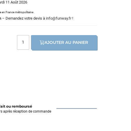
ardi 11 Août 2026
le en France métropolitaine
m
– Demandez votre devis à
info@funway.fr
!
AJOUTER AU PANIER
fait ou remboursé
rs après réception de commande