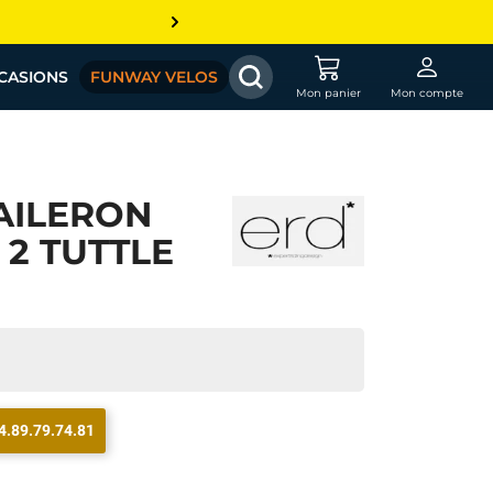
CASIONS
FUNWAY VELOS
Mon panier
Mon compte
AILERON
 2 TUTTLE
4.89.79.74.81