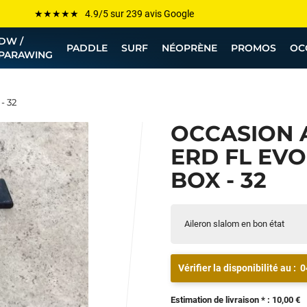
Les plus grandes marques sont chez Funway
DW /
Jusqu’à -75% de remise sur le windsurf, wingfoil, etc...
PADDLE
SURF
NÉOPRÈNE
PROMOS
OC
PARAWING
💰 Meilleur prix garanti — Moins cher ailleurs ? On s’aligne !
Besoin de conseils de pro ? Appelle nous !
- 32
OCCASION 
ERD FL EVO
BOX - 32
Aileron slalom en bon état
Vérifier la disponibilité au :
0
Estimation de livraison * : 10,00 €