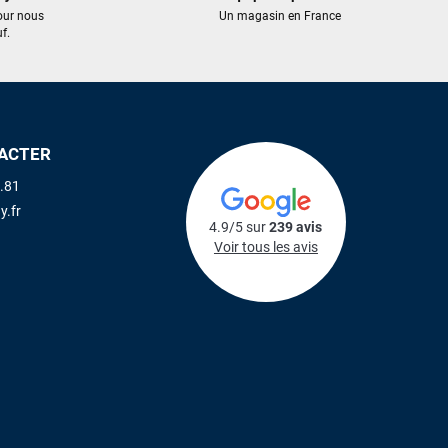
our nous
Un magasin en France
f.
ACTER
.81
y.fr
4.9/5 sur
239 avis
Voir tous les avis