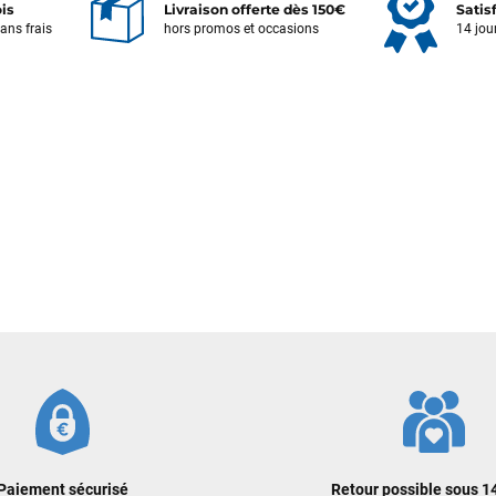
ois
Livraison offerte dès 150€
Satis
sans frais
hors promos et occasions
14 jou
Votre satisfaction est notre priorité !
Découvrez quelques uns de vos
commentaires laissés sur Google
François
il y a un mois
J’ai commandé un pack via leur site internet. À peine la commande
validée, le magasin m’a appelé pour confirmer avec moi les
caractéristiques des équipements, me conseiller sur le matériel à choisir,
et m’a même offert du matériel en plus. Niveau réactivité, c’est au top :
la commande est partie le lendemain, et j’ai bien reçu tout le matériel
dans un colis propre et soigné. Plus qu’à tester ça sur l’eau ! Je
recommande vivement ce magasin pour son professionnalisme et sa
réactivité.
Sébastien BACHELIER
il y a un mois
Cela faisait 6 mois que je galérais à remplacer ma board eux m'ont
Paiement sécurisé
Retour possible sous 14