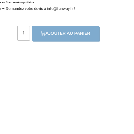
le en France métropolitaine
m
– Demandez votre devis à
info@funway.fr
!
AJOUTER AU PANIER