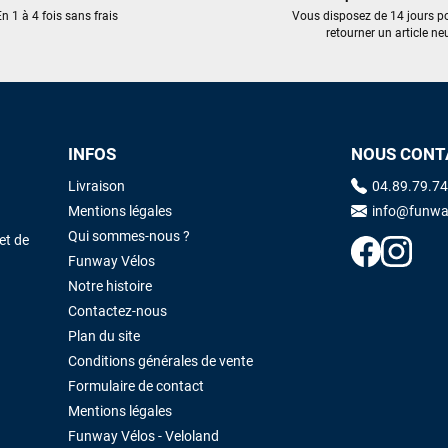
trouvé une pépite à laquelle je n'aurais jamais pensé ! Excellent conseil
n 1 à 4 fois sans frais
Vous disposez de 14 jours p
excellent prix et en plus super sympas. Merci encore pour cette severne
retourner un article neu
dyno !
Maronui RICHMOND
il y a 3 mois
J'ai acheté une voile d'occasion depuis Tahiti. Super service. L'envoi a
INFOS
NOUS CONT
été rapide. La voile est arrivée en super état. Mauruuru roa.
Livraison
04.89.79.74
Mentions légales
info@funwa
VOIR TOUS LES AVIS
LAISSER UN AVIS
Qui sommes-nous ?
et de
Funway Vélos
Notre histoire
Contactez-nous
Plan du site
Conditions générales de vente
Formulaire de contact
Mentions légales
Funway Vélos - Veloland