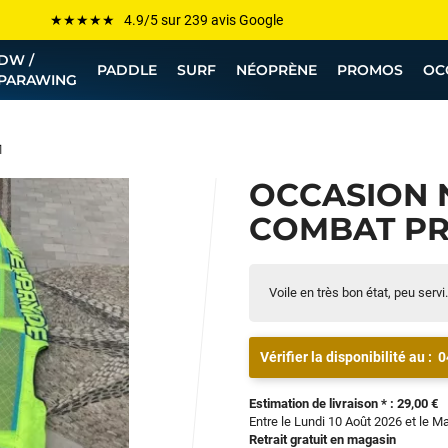
Les plus grandes marques sont chez Funway
DW /
Jusqu’à -75% de remise sur le windsurf, wingfoil, etc...
PADDLE
SURF
NÉOPRÈNE
PROMOS
OC
PARAWING
💰 Meilleur prix garanti — Moins cher ailleurs ? On s’aligne !
Besoin de conseils de pro ? Appelle nous !
1
OCCASION 
COMBAT PRO
Voile en très bon état, peu servi.
Vérifier la disponibilité au :
0
Estimation de livraison * : 29,00 €
Entre le Lundi 10 Août 2026 et le M
Retrait gratuit en magasin