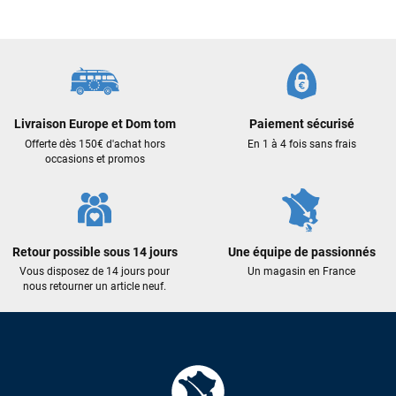
commande validée, le magasin m’a appelé pour confirmer
avec moi les caractéristiques des équipements, me conseiller
sur le matériel à choisir, et m’a même offert du matériel en
plus. Niveau réactivité, c’est au top : la commande est partie
le lendemain, et j’ai bien reçu tout le matériel dans un colis
propre et soigné. Plus qu’à tester ça sur l’eau ! Je
recommande vivement ce magasin pour son
Livraison Europe et Dom tom
Paiement sécurisé
professionnalisme et sa réactivité.
Offerte dès 150€ d'achat hors
En 1 à 4 fois sans frais
occasions et promos
Sébastien BACHELIER
il y a un mois
Cela faisait 6 mois que je galérais à remplacer ma board eux
m'ont trouvé une pépite à laquelle je n'aurais jamais pensé !
Excellent conseil excellent prix et en plus super sympas. Merci
Retour possible sous 14 jours
Une équipe de passionnés
encore pour cette severne dyno !
Vous disposez de 14 jours pour
Un magasin en France
nous retourner un article neuf.
Maronui RICHMOND
il y a 3 mois
J'ai acheté une voile d'occasion depuis Tahiti. Super service.
L'envoi a été rapide. La voile est arrivée en super état.
Mauruuru roa.