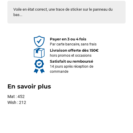
Voile en état correct, une trace de sticker sur le panneau du
bas...
Payer en 3 ou 4 fois
Par carte bancaire, sans frais
Livraison offerte dès 150€
hors promos et occasions
Satisfait ou remboursé
14 jours après réception de
commande
En savoir plus
Mat : 452
Wish : 212
François
il y a un mois
J’ai commandé un pack via leur site internet. À peine la